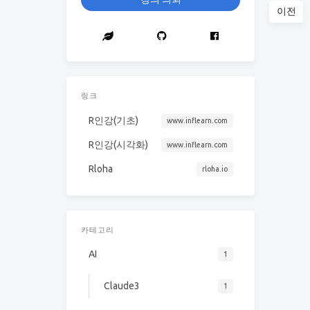
이전
링크
R인강(기초)
www.inflearn.com
R인강(시각화)
www.inflearn.com
Rloha
rloha.io
카테고리
AI
1
Claude3
1