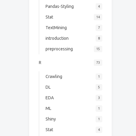
Pandas-Styling
4
Stat
14
TextMining
7
introduction
8
preprocessing
15
R
73
Crawling
1
DL
5
EDA
3
ML
1
Shiny
1
Stat
4