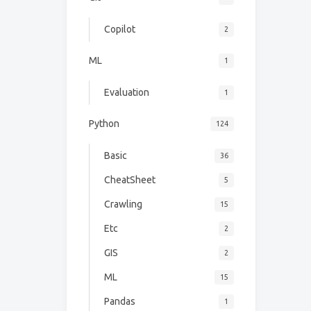
Copilot
2
ML
1
Evaluation
1
Python
124
Basic
36
CheatSheet
5
Crawling
15
Etc
2
GIS
2
ML
15
Pandas
1