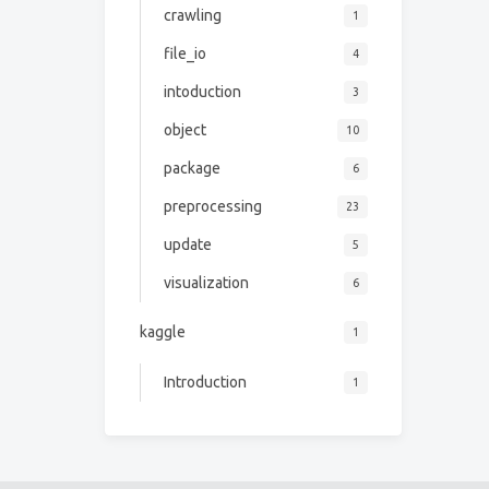
crawling
1
file_io
4
intoduction
3
object
10
package
6
preprocessing
23
update
5
visualization
6
kaggle
1
Introduction
1