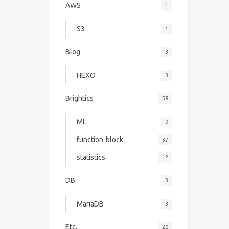
AWS
1
S3
1
Blog
3
HEXO
3
Brightics
58
ML
9
function-block
37
statistics
12
DB
3
MariaDB
3
Etc.
20