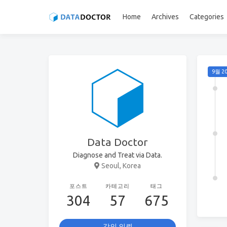
Home
Archives
Categories
9월 2
Data Doctor
Diagnose and Treat via Data.
Seoul, Korea
포스트
카테고리
태그
304
57
675
강의 의뢰