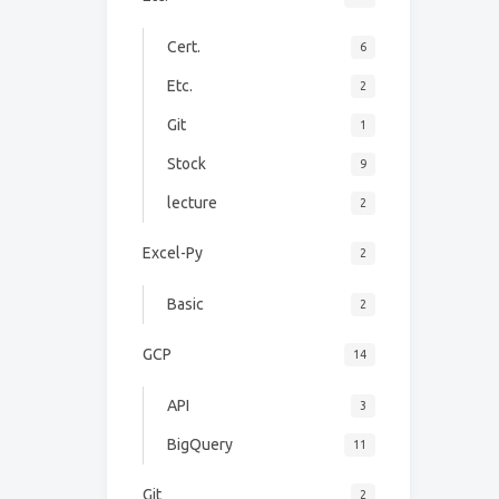
Cert.
6
Etc.
2
Git
1
Stock
9
lecture
2
Excel-Py
2
Basic
2
GCP
14
API
3
BigQuery
11
Git
2