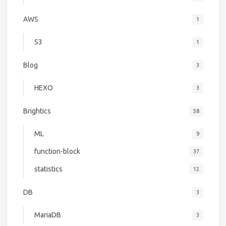
AWS
1
S3
1
Blog
3
HEXO
3
Brightics
58
ML
9
function-block
37
statistics
12
DB
3
MariaDB
3