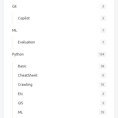
Git
2
Copilot
2
ML
1
Evaluation
1
Python
124
Basic
36
CheatSheet
5
Crawling
15
Etc
2
GIS
2
ML
15