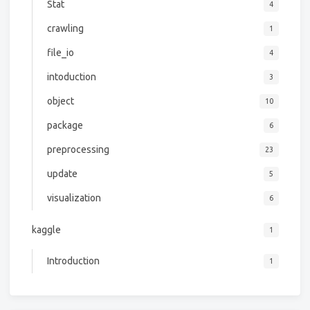
Stat
4
crawling
1
file_io
4
intoduction
3
object
10
package
6
preprocessing
23
update
5
visualization
6
kaggle
1
Introduction
1