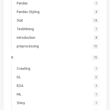
Pandas
1
Pandas-Styling
4
Stat
14
TextMining
7
introduction
8
preprocessing
15
R
73
Crawling
1
DL
5
EDA
3
ML
1
Shiny
1