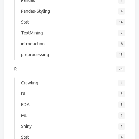
Pandas
1
Pandas-Styling
4
Stat
14
TextMining
7
introduction
8
preprocessing
15
R
73
Crawling
1
DL
5
EDA
3
ML
1
Shiny
1
Stat
4