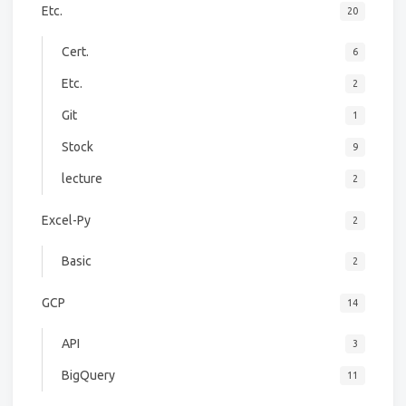
Etc.
20
Cert.
6
Etc.
2
Git
1
Stock
9
lecture
2
Excel-Py
2
Basic
2
GCP
14
API
3
BigQuery
11