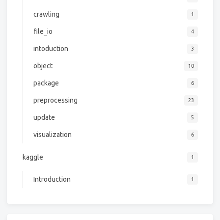
crawling
1
file_io
4
intoduction
3
object
10
package
6
preprocessing
23
update
5
visualization
6
kaggle
1
Introduction
1