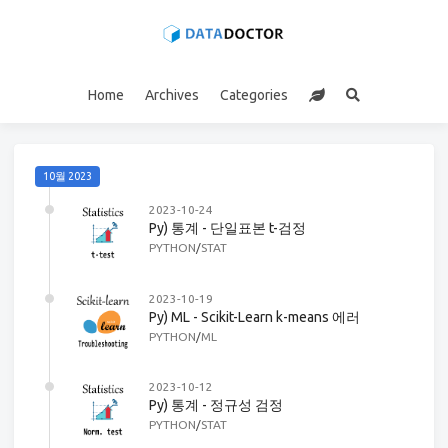
Home
Archives
Categories
10월 2023
2023-10-24
Py) 통계 - 단일표본 t-검정
PYTHON
/
STAT
2023-10-19
Py) ML - Scikit-Learn k-means 에러
PYTHON
/
ML
2023-10-12
Py) 통계 - 정규성 검정
PYTHON
/
STAT