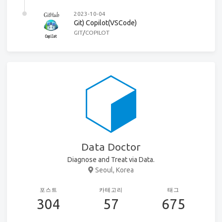
2023-10-04
Git) Copilot(VSCode)
GIT
/
COPILOT
Data Doctor
Diagnose and Treat via Data.
Seoul, Korea
포스트
카테고리
태그
304
57
675