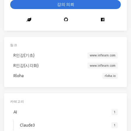
강의 의뢰
링크
R인강(기초)
www.inflearn.com
R인강(시각화)
www.inflearn.com
Rloha
rloha.io
카테고리
AI
1
Claude3
1