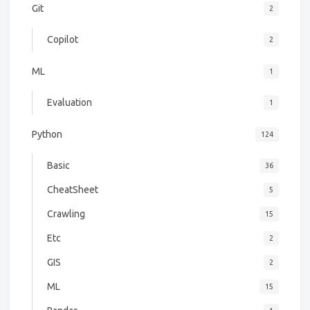
Git
2
Copilot
2
ML
1
Evaluation
1
Python
124
Basic
36
CheatSheet
5
Crawling
15
Etc
2
GIS
2
ML
15