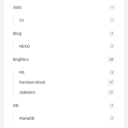
AWS
1
S3
1
Blog
3
HEXO
3
Brightics
58
ML
9
function-block
37
statistics
12
DB
3
MariaDB
3