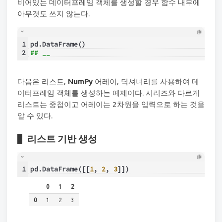
비어있는 데이터프레임 객체를 생성할 경우 함수 내부에
아무것도 쓰지 않는다.
1
pd.DataFrame()
2
## __
다음은 리스트,
NumPy
어레이, 딕셔너리를 사용하여 데
이터프레임 객체를 생성하는 예제이다. 시리즈와 다르게
리스트는 중첩이고 어레이는 2차원을 입력으로 하는 것을
알 수 있다.
리스트 기반 생성
1
pd.DataFrame([[
1
, 
2
, 
3
]])
0
1
2
0
1
2
3