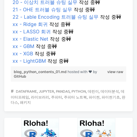
20 - 이상치 트러블 슈팅 실무
작성 중🚧
21 - OHE 트러블 슈팅 실무
작성 중🚧
22 - Lable Encoding 트러블 슈팅 실무
작성 중🚧
xx - Ridge 회귀
작성 중🚧
xx - LASSO 회귀
작성 중🚧
xx - Elastic Net
작성 중🚧
xx - GBM
작성 중🚧
xx - XGB
작성 중🚧
xx - LightGBM
작성 중🚧
blog_python_contents_01.md
hosted with ❤ by
view raw
GitHub
#
DATAFRAME
,
JUPYTER
,
PANDAS
,
PYTHON
,
데린이
,
데이터분석
,
데
이터프레임
,
라이브러리
,
주피터
,
주피터 노트북
,
파이썬
,
파이썬기초
,
판
다스
,
패키지