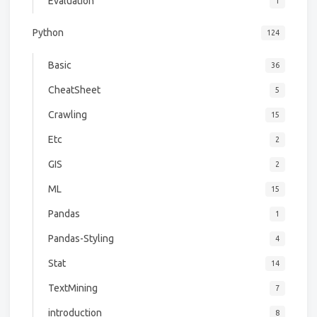
Evaluation
1
Python
124
Basic
36
CheatSheet
5
Crawling
15
Etc
2
GIS
2
ML
15
Pandas
1
Pandas-Styling
4
Stat
14
TextMining
7
introduction
8