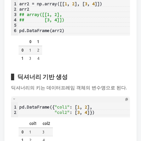
1
arr2 = np.array([[
1
, 
2
], [
3
, 
4
]])
2
arr2
3
## array([[1, 2],
4
##        [3, 4]])
5
6
pd.DataFrame(arr2)
0
1
0
1
2
1
3
4
딕셔너리 기반 생성
딕셔너리의 키는 데이터프레임 객체의 변수명으로 된다.
1
pd.DataFrame({
"col1"
: [
1
, 
2
],
2
"col2"
: [
3
, 
4
]})
col1
col2
0
1
3
1
2
4