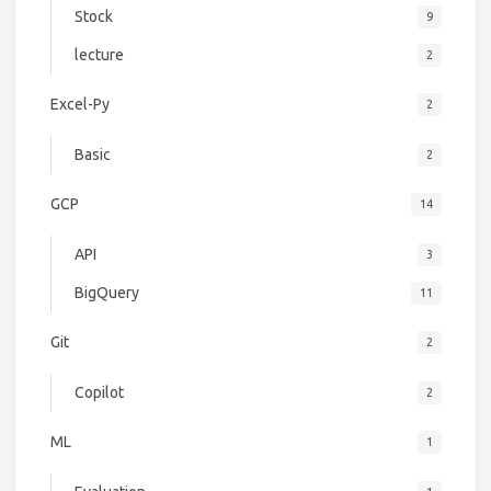
Stock
9
lecture
2
Excel-Py
2
Basic
2
GCP
14
API
3
BigQuery
11
Git
2
Copilot
2
ML
1