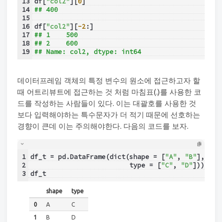
13
df[
"col2"
][
0
]
14
## 400
15
16
df[
"col2"
][
-2
:]
17
## 1    500
18
## 2    600
19
## Name: col2, dtype: int64
데이터프레임 객체의 특정 변수의 원소에 접근하고자 할
때 어트리뷰트에 접근하는 것 처럼 마침표(.)를 사용한 코
드를 작성하는 사람들이 있다. 이는 대괄호를 사용한 것
보다 입력해야하는 특수문자가 더 적기 때문에 선호하는
경향이 큰데 이는 주의해야한다. 다음의 코드를 보자.
1
df_t = pd.DataFrame(dict(shape = [
"A"
, 
"B"
],
2
                         type = [
"C"
, 
"D"
]))
3
df_t
shape
type
0
A
C
1
B
D