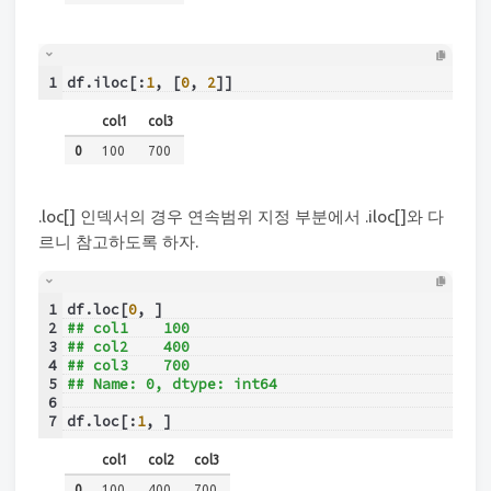
1
df.iloc[:
1
, [
0
, 
2
]]
col1
col3
0
100
700
.loc[] 인덱서의 경우 연속범위 지정 부분에서 .iloc[]와 다
르니 참고하도록 하자.
1
df.loc[
0
, ]
2
## col1    100
3
## col2    400
4
## col3    700
5
## Name: 0, dtype: int64
6
7
df.loc[:
1
, ]
col1
col2
col3
0
100
400
700