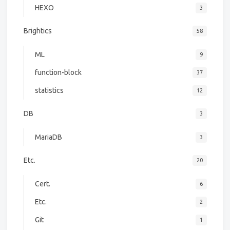
HEXO
3
Brightics
58
ML
9
function-block
37
statistics
12
DB
3
MariaDB
3
Etc.
20
Cert.
6
Etc.
2
Git
1