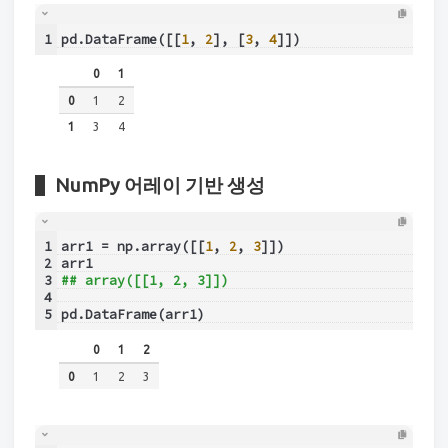
1
pd.DataFrame([[
1
, 
2
], [
3
, 
4
]])
0
1
0
1
2
1
3
4
NumPy 어레이 기반 생성
1
arr1 = np.array([[
1
, 
2
, 
3
]])
2
arr1
3
## array([[1, 2, 3]])
4
5
pd.DataFrame(arr1)
0
1
2
0
1
2
3