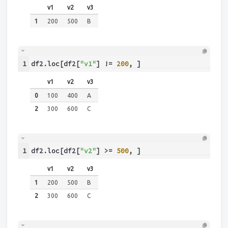
v1
v2
v3
1
200
500
B
1
df2.loc[df2[
"v1"
] != 
200
, ]
v1
v2
v3
0
100
400
A
2
300
600
C
1
df2.loc[df2[
"v2"
] >= 
500
, ]
v1
v2
v3
1
200
500
B
2
300
600
C