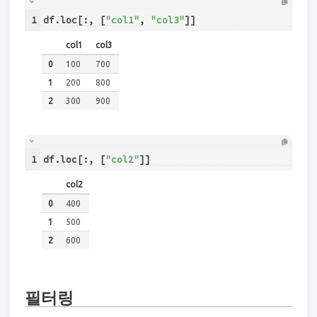
1
df.loc[:, [
"col1"
, 
"col3"
]]
col1
col3
0
100
700
1
200
800
2
300
900
1
df.loc[:, [
"col2"
]]
col2
0
400
1
500
2
600
필터링