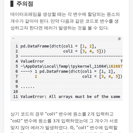
주의점
데이터프레임을 생성할 때는 각 변수에 할당되는 원소의
개수가 같아야 된다. 만약 다음과 같은 코드로 변수를 생
성하고자 한다면 에러가 발생하는 것을 볼 수 있다.
1
pd.DataFrame(dict(col1 = [
1
, 
2
],
2
                  col2 = [
3
, 
4
, 
5
]))
3
-----------------------------------------------
4
ValueError                                Trace
5
~\AppData\Local\Temp\ipykernel_21084\
1626876745
6
----> 1 pd.DataFrame(dict(col1 = [1, 2],
7
2
                   col2 = [
3
, 
4
, 
5
]))
8
9
......
10
11
ValueError: All arrays must be of the same leng
상기 코드의 경우 “col1” 변수에 원소를 2개 입력하고
“col2” 변수에 원소를 3개 입력하였는데 그 개수가 서로
맞지 않아 에러가 발생하였다. 즉, “col1” 변수에 입력할