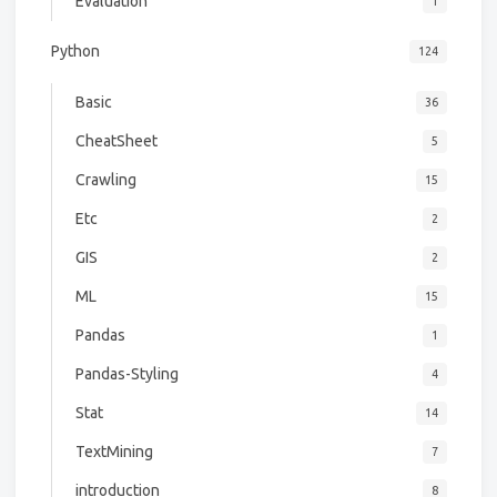
Evaluation
1
Python
124
Basic
36
CheatSheet
5
Crawling
15
Etc
2
GIS
2
ML
15
Pandas
1
Pandas-Styling
4
Stat
14
TextMining
7
introduction
8