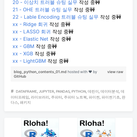
20 - 이상치 트러블 슈팅 실무
작성 중🚧
21 - OHE 트러블 슈팅 실무
작성 중🚧
22 - Lable Encoding 트러블 슈팅 실무
작성 중🚧
xx - Ridge 회귀
작성 중🚧
xx - LASSO 회귀
작성 중🚧
xx - Elastic Net
작성 중🚧
xx - GBM
작성 중🚧
xx - XGB
작성 중🚧
xx - LightGBM
작성 중🚧
blog_python_contents_01.md
hosted with ❤ by
view raw
GitHub
#
DATAFRAME
,
JUPYTER
,
PANDAS
,
PYTHON
,
데린이
,
데이터분석
,
데
이터프레임
,
라이브러리
,
주피터
,
주피터 노트북
,
파이썬
,
파이썬기초
,
판
다스
,
패키지