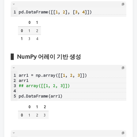
1
pd.DataFrame([[
1
, 
2
], [
3
, 
4
]])
0
1
0
1
2
1
3
4
NumPy 어레이 기반 생성
1
arr1 = np.array([[
1
, 
2
, 
3
]])
2
arr1
3
## array([[1, 2, 3]])
4
5
pd.DataFrame(arr1)
0
1
2
0
1
2
3