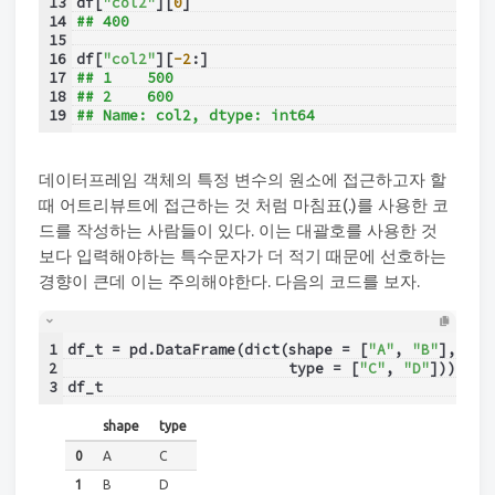
13
df[
"col2"
][
0
]
14
## 400
15
16
df[
"col2"
][
-2
:]
17
## 1    500
18
## 2    600
19
## Name: col2, dtype: int64
데이터프레임 객체의 특정 변수의 원소에 접근하고자 할
때 어트리뷰트에 접근하는 것 처럼 마침표(.)를 사용한 코
드를 작성하는 사람들이 있다. 이는 대괄호를 사용한 것
보다 입력해야하는 특수문자가 더 적기 때문에 선호하는
경향이 큰데 이는 주의해야한다. 다음의 코드를 보자.
1
df_t = pd.DataFrame(dict(shape = [
"A"
, 
"B"
],
2
                         type = [
"C"
, 
"D"
]))
3
df_t
shape
type
0
A
C
1
B
D