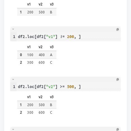
v1
v2
v3
1
200
500
B
1
df2.loc[df2[
"v1"
] != 
200
, ]
v1
v2
v3
0
100
400
A
2
300
600
C
1
df2.loc[df2[
"v2"
] >= 
500
, ]
v1
v2
v3
1
200
500
B
2
300
600
C