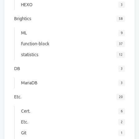
HEXO
3
Brightics
58
ML
9
function-block
37
statistics
12
DB
3
MariaDB
3
Etc.
20
Cert.
6
Etc.
2
Git
1