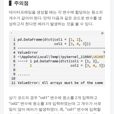
주의점
데이터프레임을 생성할 때는 각 변수에 할당되는 원소의
개수가 같아야 된다. 만약 다음과 같은 코드로 변수를 생
성하고자 한다면 에러가 발생하는 것을 볼 수 있다.
1
pd.DataFrame(dict(col1 = [
1
, 
2
],
2
                  col2 = [
3
, 
4
, 
5
]))
3
-----------------------------------------------
4
ValueError                                Trace
5
~\AppData\Local\Temp\ipykernel_21084\
1626876745
6
----> 1 pd.DataFrame(dict(col1 = [1, 2],
7
2
                   col2 = [
3
, 
4
, 
5
]))
8
9
......
10
11
ValueError: All arrays must be of the same leng
상기 코드의 경우 “col1” 변수에 원소를 2개 입력하고
“col2” 변수에 원소를 3개 입력하였는데 그 개수가 서로
맞지 않아 에러가 발생하였다. 즉, “col1” 변수에 입력할