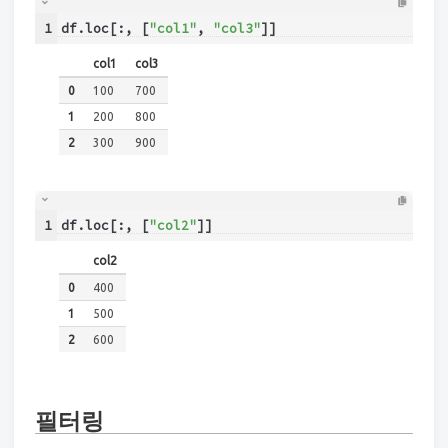
1
df.loc[:, [
"col1"
, 
"col3"
]]
col1
col3
0
100
700
1
200
800
2
300
900
1
df.loc[:, [
"col2"
]]
col2
0
400
1
500
2
600
필터링