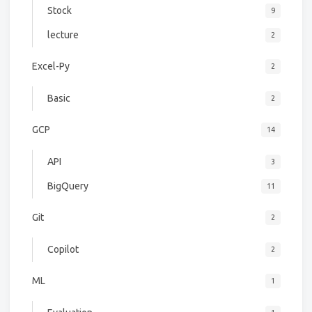
Stock
9
lecture
2
Excel-Py
2
Basic
2
GCP
14
API
3
BigQuery
11
Git
2
Copilot
2
ML
1