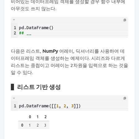
비어있는 데이터프레임 객체를 생성할 경우 함수 내부에
아무것도 쓰지 않는다.
1
pd.DataFrame()
2
## __
다음은 리스트,
NumPy
어레이, 딕셔너리를 사용하여 데
이터프레임 객체를 생성하는 예제이다. 시리즈와 다르게
리스트는 중첩이고 어레이는 2차원을 입력으로 하는 것을
알 수 있다.
리스트 기반 생성
1
pd.DataFrame([[
1
, 
2
, 
3
]])
0
1
2
0
1
2
3