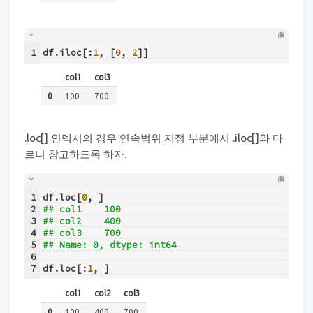
1
df.iloc[:
1
, [
0
, 
2
]]
col1
col3
0
100
700
.loc[] 인덱서의 경우 연속범위 지정 부분에서 .iloc[]와 다
르니 참고하도록 하자.
1
df.loc[
0
, ]
2
## col1    100
3
## col2    400
4
## col3    700
5
## Name: 0, dtype: int64
6
7
df.loc[:
1
, ]
col1
col2
col3
0
100
400
700