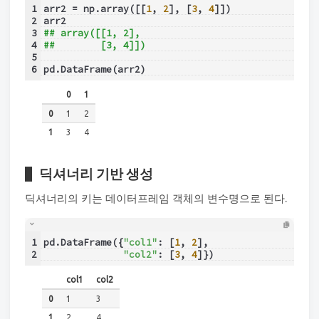
1
arr2 = np.array([[
1
, 
2
], [
3
, 
4
]])
2
arr2
3
## array([[1, 2],
4
##        [3, 4]])
5
6
pd.DataFrame(arr2)
0
1
0
1
2
1
3
4
딕셔너리 기반 생성
딕셔너리의 키는 데이터프레임 객체의 변수명으로 된다.
1
pd.DataFrame({
"col1"
: [
1
, 
2
],
2
"col2"
: [
3
, 
4
]})
col1
col2
0
1
3
1
2
4