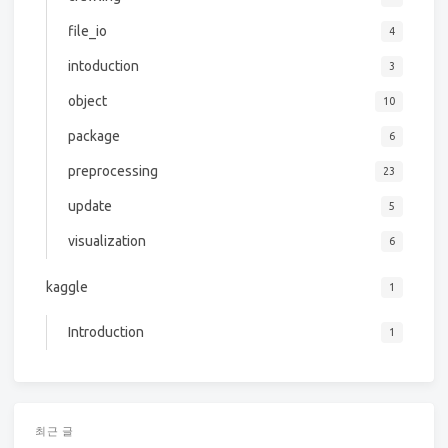
file_io
4
intoduction
3
object
10
package
6
preprocessing
23
update
5
visualization
6
kaggle
1
Introduction
1
최근 글