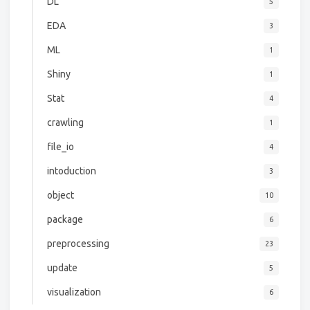
DL
5
EDA
3
ML
1
Shiny
1
Stat
4
crawling
1
file_io
4
intoduction
3
object
10
package
6
preprocessing
23
update
5
visualization
6