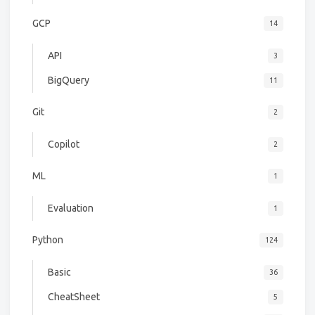
GCP
14
API
3
BigQuery
11
Git
2
Copilot
2
ML
1
Evaluation
1
Python
124
Basic
36
CheatSheet
5