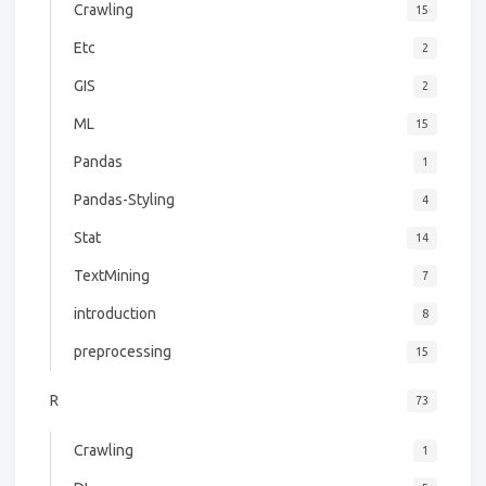
Crawling
15
Etc
2
GIS
2
ML
15
Pandas
1
Pandas-Styling
4
Stat
14
TextMining
7
introduction
8
preprocessing
15
R
73
Crawling
1