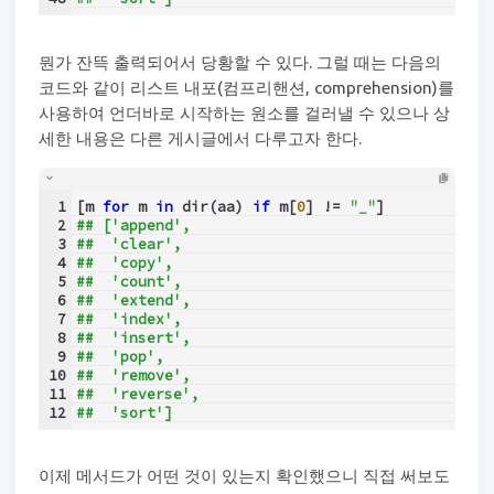
뭔가 잔뜩 출력되어서 당황할 수 있다. 그럴 때는 다음의
코드와 같이 리스트 내포(컴프리핸션, comprehension)를
사용하여 언더바로 시작하는 원소를 걸러낼 수 있으나 상
세한 내용은 다른 게시글에서 다루고자 한다.
1
[m 
for
 m 
in
 dir(aa) 
if
 m[
0
] != 
"_"
]
2
## ['append',
3
##  'clear',
4
##  'copy',
5
##  'count',
6
##  'extend',
7
##  'index',
8
##  'insert',
9
##  'pop',
10
##  'remove',
11
##  'reverse',
12
##  'sort']
이제 메서드가 어떤 것이 있는지 확인했으니 직접 써보도