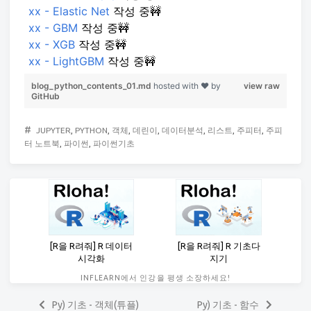
xx - Elastic Net
작성 중🚧
xx - GBM
작성 중🚧
xx - XGB
작성 중🚧
xx - LightGBM
작성 중🚧
blog_python_contents_01.md
hosted with ❤ by
view raw
GitHub
#
JUPYTER
,
PYTHON
,
객체
,
데린이
,
데이터분석
,
리스트
,
주피터
,
주피
터 노트북
,
파이썬
,
파이썬기초
[R을 R려줘] R 데이터
[R을 R려줘] R 기초다
시각화
지기
INFLEARN에서 인강을 평생 소장하세요!
Py) 기초 - 객체(튜플)
Py) 기초 - 함수