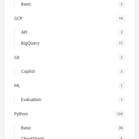
Basic
2
GCP
14
API
3
BigQuery
11
Git
2
Copilot
2
ML
1
Evaluation
1
Python
124
Basic
36
CheatSheet
5