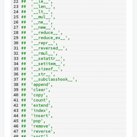
22
##  '__le__',
23
##  '__len__',
24
##  '__lt__',
25
##  '__mul__',
26
##  '__ne__',
27
##  '__new__',
28
##  '__reduce__',
29
##  '__reduce_ex__',
30
##  '__repr__',
31
##  '__reversed__',
32
##  '__rmul__',
33
##  '__setattr__',
34
##  '__setitem__',
35
##  '__sizeof__',
36
##  '__str__',
37
##  '__subclasshook__',
38
##  'append',
39
##  'clear',
40
##  'copy',
41
##  'count',
42
##  'extend',
43
##  'index',
44
##  'insert',
45
##  'pop',
46
##  'remove',
47
##  'reverse',
48
##  'sort']