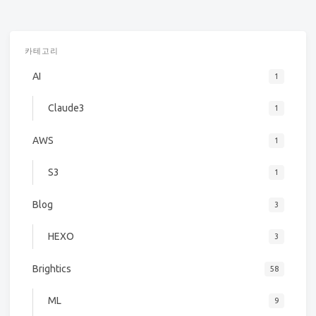
카테고리
AI
1
Claude3
1
AWS
1
S3
1
Blog
3
HEXO
3
Brightics
58
ML
9