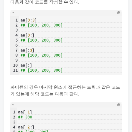
다음과 같이 코드를 작성할 수 있다.
1
aa[
0
:
3
]
2
## [100, 200, 300]
3
4
aa[
0
:]
5
## [100, 200, 300]
6
7
aa[:
3
]
8
## [100, 200, 300]
9
10
aa[:]
11
## [100, 200, 300]
파이썬의 경우 마지막 원소에 접근하는 트릭과 같은 코드
가 있는데 해당 코드는 다음과 같다.
1
aa[
-1
]
2
## 300
3
4
aa[
-2
:]