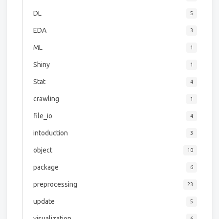
DL
5
EDA
3
ML
1
Shiny
1
Stat
4
crawling
1
file_io
4
intoduction
3
object
10
package
6
preprocessing
23
update
5
visualization
6