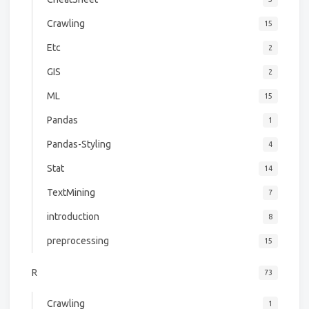
Crawling
15
Etc
2
GIS
2
ML
15
Pandas
1
Pandas-Styling
4
Stat
14
TextMining
7
introduction
8
preprocessing
15
R
73
Crawling
1