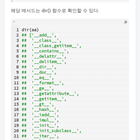
해당 메서드는 dir() 함수로 확인할 수 있다.
1
dir(aa)
2
## ['__add__',
3
##  '__class__',
4
##  '__class_getitem__',
5
##  '__contains__',
6
##  '__delattr__',
7
##  '__delitem__',
8
##  '__dir__',
9
##  '__doc__',
10
##  '__eq__',
11
##  '__format__',
12
##  '__ge__',
13
##  '__getattribute__',
14
##  '__getitem__',
15
##  '__gt__',
16
##  '__hash__',
17
##  '__iadd__',
18
##  '__imul__',
19
##  '__init__',
20
##  '__init_subclass__',
21
##  '__iter__',