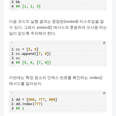
3
bb
4
## [1, 2, 3]
다음 코드의 실행 결과는 중첩된(nested) 리스트임을 알
수 있다. 그래서 .extend() 메서드와 혼동하여 오사용 하는
일이 없도록 주의해야 한다.
1
cc = [
5
, 
6
]
2
cc.append([
7
, 
8
])
3
cc
4
## [5, 6, [7, 8]]
이번에는 특정 원소의 인덱스 번호를 확인하는 .index()
메서드를 알아보자.
1
dd = [
666
, 
777
, 
888
]
2
dd.index(
777
)
3
## 1