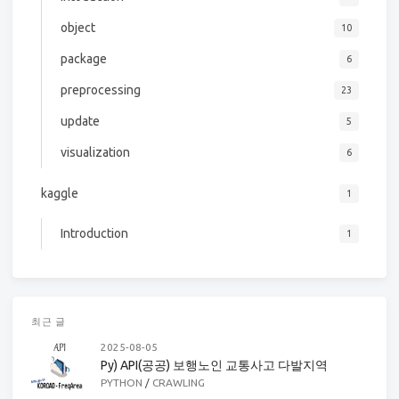
object
10
package
6
preprocessing
23
update
5
visualization
6
kaggle
1
Introduction
1
최근 글
2025-08-05
Py) API(공공) 보행노인 교통사고 다발지역
PYTHON
/
CRAWLING