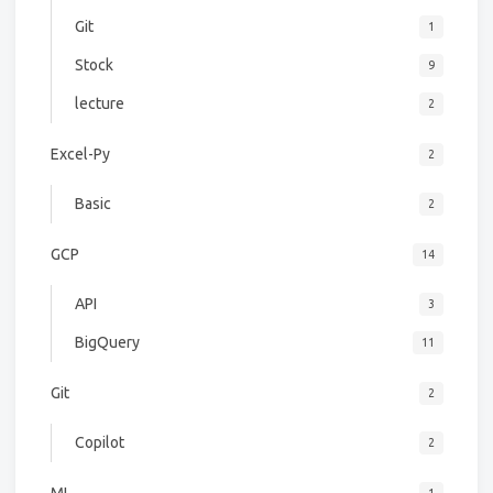
Git
1
Stock
9
lecture
2
Excel-Py
2
Basic
2
GCP
14
API
3
BigQuery
11
Git
2
Copilot
2
ML
1