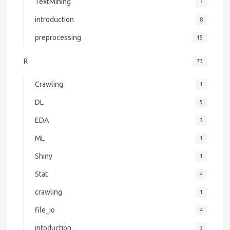
TextMining
7
introduction
8
preprocessing
15
R
73
Crawling
1
DL
5
EDA
3
ML
1
Shiny
1
Stat
4
crawling
1
file_io
4
intoduction
3