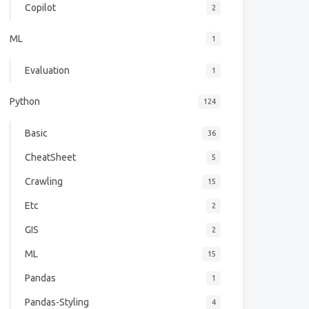
Copilot
2
ML
1
Evaluation
1
Python
124
Basic
36
CheatSheet
5
Crawling
15
Etc
2
GIS
2
ML
15
Pandas
1
Pandas-Styling
4