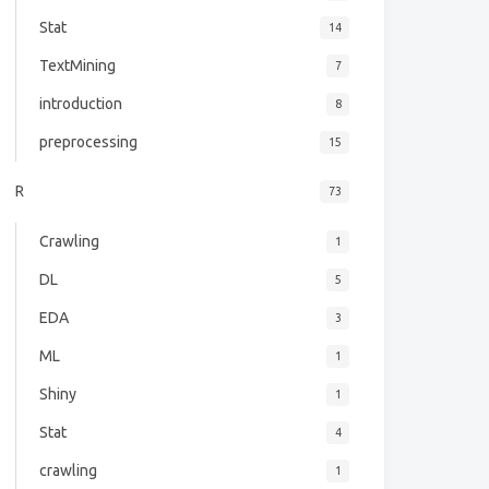
Stat
14
TextMining
7
introduction
8
preprocessing
15
R
73
Crawling
1
DL
5
EDA
3
ML
1
Shiny
1
Stat
4
crawling
1