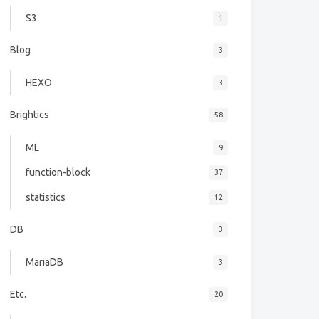
S3
1
Blog
3
HEXO
3
Brightics
58
ML
9
function-block
37
statistics
12
DB
3
MariaDB
3
Etc.
20