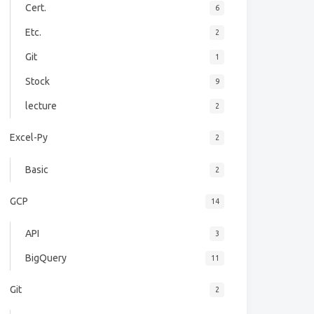
Cert.
6
Etc.
2
Git
1
Stock
9
lecture
2
Excel-Py
2
Basic
2
GCP
14
API
3
BigQuery
11
Git
2