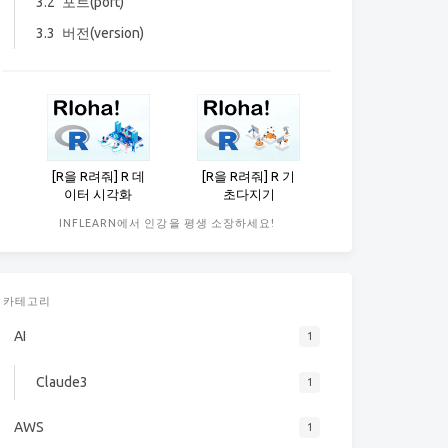
3.2
포트(port)
3.3
버전(version)
[R을 R려줘] R 데
[R을 R려줘] R 기
이터 시각화
초다지기
INFLEARN에서 인강을 평생 소장하세요!
카테고리
AI
1
Claude3
1
AWS
1