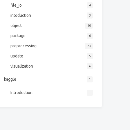
file_io
4
intoduction
3
object
10
package
6
preprocessing
23
update
5
visualization
6
kaggle
1
Introduction
1