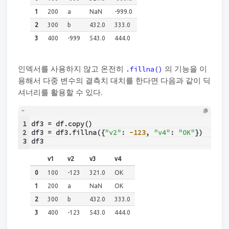
1
200
a
NaN
-999.0
2
300
b
432.0
333.0
3
400
-999
543.0
444.0
인덱서를 사용하지 않고 온전히
의 기능을 이
.fillna()
용해서 다중 변수의 결측치 대치를 한다면 다음과 같이 딕
셔너리를 활용할 수 있다.
1
df3 = df.copy()
2
df3 = df3.fillna({
"v2"
: 
-123
, 
"v4"
: 
"OK"
})
3
df3
v1
v2
v3
v4
0
100
-123
321.0
OK
1
200
a
NaN
OK
2
300
b
432.0
333.0
3
400
-123
543.0
444.0