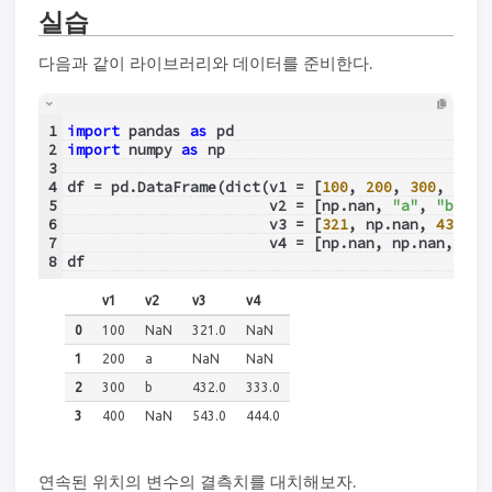
실습
다음과 같이 라이브러리와 데이터를 준비한다.
1
import
 pandas 
as
 pd
2
import
 numpy 
as
 np
3
4
df = pd.DataFrame(dict(v1 = [
100
, 
200
, 
300
, 
400
]
5
                       v2 = [np.nan, 
"a"
, 
"b"
, n
6
                       v3 = [
321
, np.nan, 
432
, 
5
7
                       v4 = [np.nan, np.nan, 
333
8
df
v1
v2
v3
v4
0
100
NaN
321.0
NaN
1
200
a
NaN
NaN
2
300
b
432.0
333.0
3
400
NaN
543.0
444.0
연속된 위치의 변수의 결측치를 대치해보자.