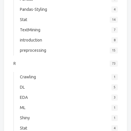
Pandas-Styling
4
Stat
14
TextMining
7
introduction
8
preprocessing
15
R
73
Crawling
1
DL
5
EDA
3
ML
1
Shiny
1
Stat
4