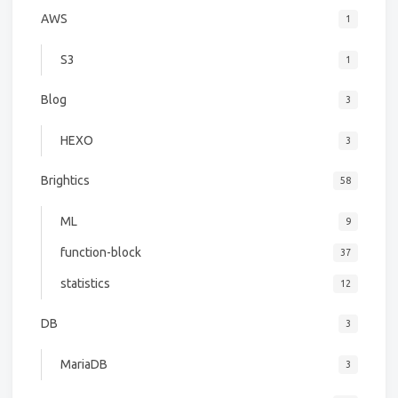
AWS
1
S3
1
Blog
3
HEXO
3
Brightics
58
ML
9
function-block
37
statistics
12
DB
3
MariaDB
3