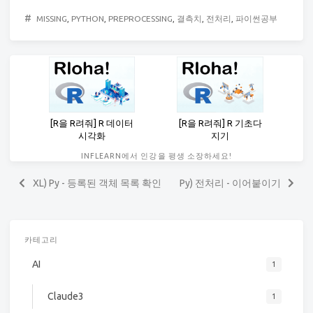
#
MISSING
,
PYTHON
,
PREPROCESSING
,
결측치
,
전처리
,
파이썬공부
[R을 R려줘] R 데이터
[R을 R려줘] R 기초다
시각화
지기
INFLEARN에서 인강을 평생 소장하세요!
XL) Py - 등록된 객체 목록 확인
Py) 전처리 - 이어붙이기
카테고리
AI
1
Claude3
1