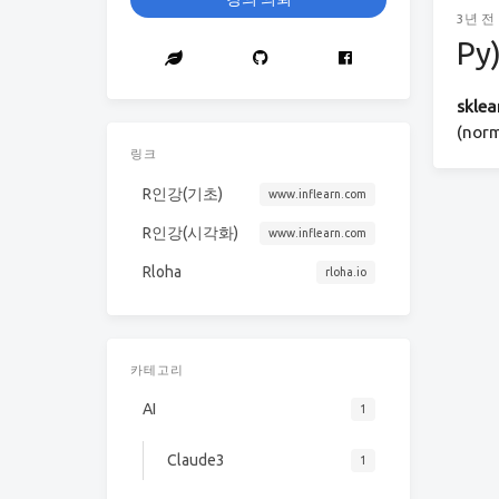
3년 전
Py
sklea
(no
링크
R인강(기초)
www.inflearn.com
R인강(시각화)
www.inflearn.com
Rloha
rloha.io
카테고리
AI
1
Claude3
1