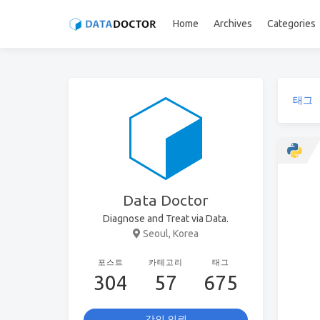
Home
Archives
Categories
태그
Data Doctor
Diagnose and Treat via Data.
Seoul, Korea
포스트
카테고리
태그
304
57
675
강의 의뢰