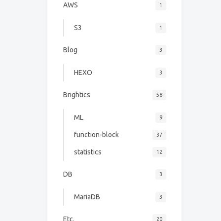
AWS
1
S3
1
Blog
3
HEXO
3
Brightics
58
ML
9
function-block
37
statistics
12
DB
3
MariaDB
3
Etc.
20