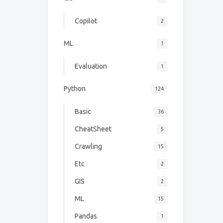
Copilot
2
ML
1
Evaluation
1
Python
124
Basic
36
CheatSheet
5
Crawling
15
Etc
2
GIS
2
ML
15
Pandas
1