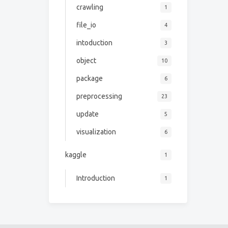
crawling
1
file_io
4
intoduction
3
object
10
package
6
preprocessing
23
update
5
visualization
6
kaggle
1
Introduction
1