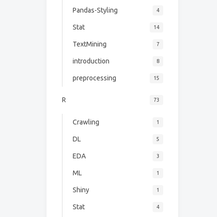
Pandas-Styling
4
Stat
14
TextMining
7
introduction
8
preprocessing
15
R
73
Crawling
1
DL
5
EDA
3
ML
1
Shiny
1
Stat
4