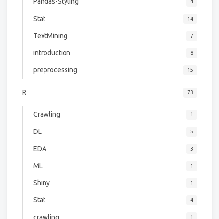
Pandas-Styling
4
Stat
14
TextMining
7
introduction
8
preprocessing
15
R
73
Crawling
1
DL
5
EDA
3
ML
1
Shiny
1
Stat
4
crawling
1