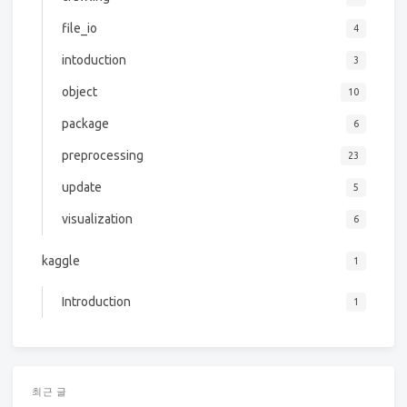
file_io
4
intoduction
3
object
10
package
6
preprocessing
23
update
5
visualization
6
kaggle
1
Introduction
1
최근 글