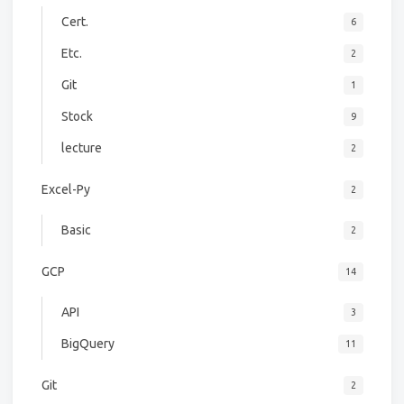
Cert.
6
Etc.
2
Git
1
Stock
9
lecture
2
Excel-Py
2
Basic
2
GCP
14
API
3
BigQuery
11
Git
2