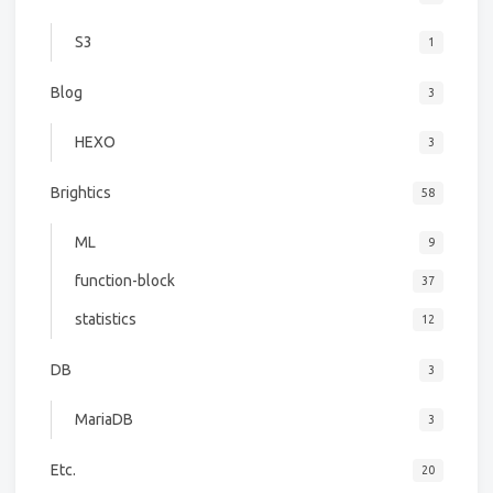
S3
1
Blog
3
HEXO
3
Brightics
58
ML
9
function-block
37
statistics
12
DB
3
MariaDB
3
Etc.
20