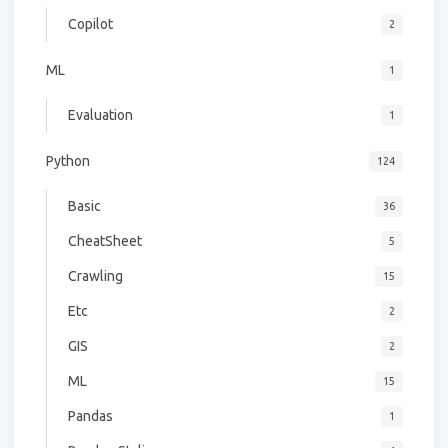
Copilot
2
ML
1
Evaluation
1
Python
124
Basic
36
CheatSheet
5
Crawling
15
Etc
2
GIS
2
ML
15
Pandas
1