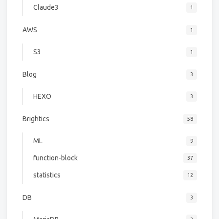
Claude3
1
AWS
1
S3
1
Blog
3
HEXO
3
Brightics
58
ML
9
function-block
37
statistics
12
DB
3