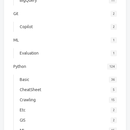
BigQuery
11
Git
2
Copilot
2
ML
1
Evaluation
1
Python
124
Basic
36
CheatSheet
5
Crawling
15
Etc
2
GIS
2