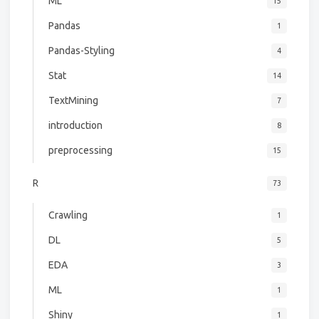
ML
15
Pandas
1
Pandas-Styling
4
Stat
14
TextMining
7
introduction
8
preprocessing
15
R
73
Crawling
1
DL
5
EDA
3
ML
1
Shiny
1