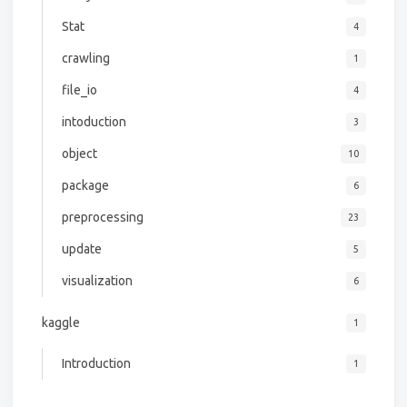
Stat
4
crawling
1
file_io
4
intoduction
3
object
10
package
6
preprocessing
23
update
5
visualization
6
kaggle
1
Introduction
1