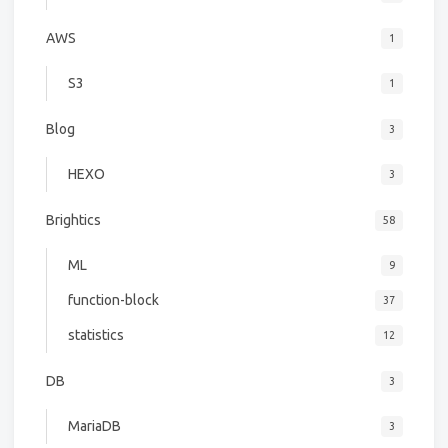
AWS
1
S3
1
Blog
3
HEXO
3
Brightics
58
ML
9
function-block
37
statistics
12
DB
3
MariaDB
3