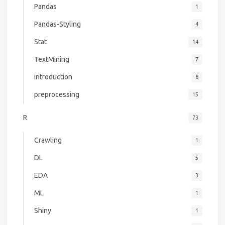
Pandas
1
Pandas-Styling
4
Stat
14
TextMining
7
introduction
8
preprocessing
15
R
73
Crawling
1
DL
5
EDA
3
ML
1
Shiny
1