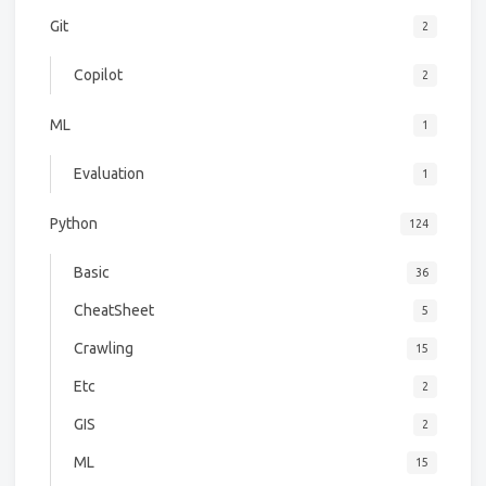
Git
2
Copilot
2
ML
1
Evaluation
1
Python
124
Basic
36
CheatSheet
5
Crawling
15
Etc
2
GIS
2
ML
15