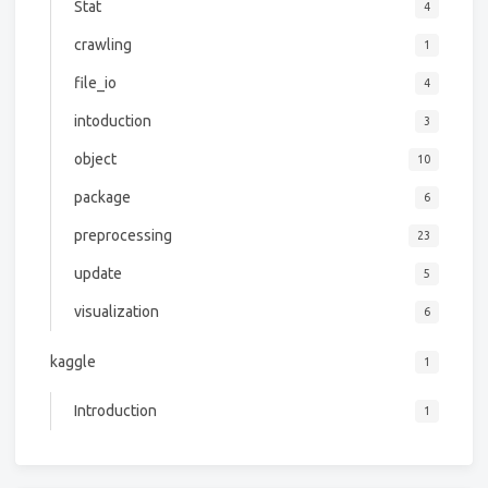
Stat
4
crawling
1
file_io
4
intoduction
3
object
10
package
6
preprocessing
23
update
5
visualization
6
kaggle
1
Introduction
1