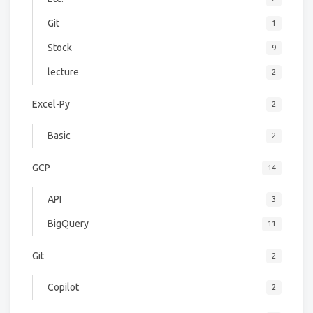
Git
1
Stock
9
lecture
2
Excel-Py
2
Basic
2
GCP
14
API
3
BigQuery
11
Git
2
Copilot
2