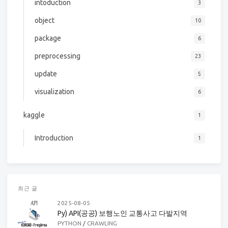
intoduction
3
object
10
package
6
preprocessing
23
update
5
visualization
6
kaggle
1
Introduction
1
최근 글
2025-08-05
Py) API(공공) 보행노인 교통사고 다발지역
PYTHON
/
CRAWLING