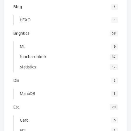
Blog
3
HEXO
3
Brightics
58
ML
9
function-block
37
statistics
12
DB
3
MariaDB
3
Etc.
20
Cert.
6
Etc.
2