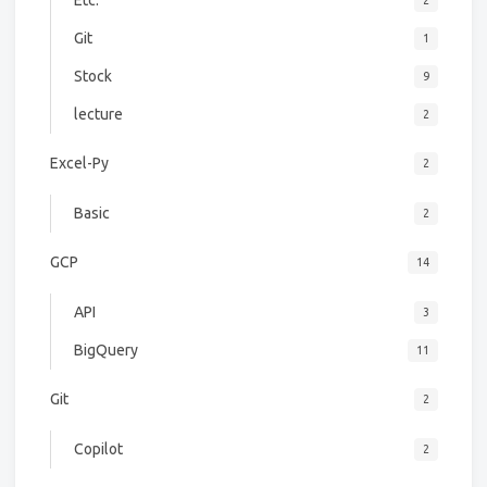
Git
1
Stock
9
lecture
2
Excel-Py
2
Basic
2
GCP
14
API
3
BigQuery
11
Git
2
Copilot
2