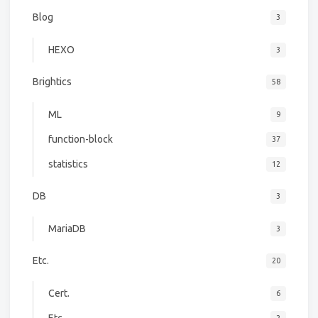
Blog
3
HEXO
3
Brightics
58
ML
9
function-block
37
statistics
12
DB
3
MariaDB
3
Etc.
20
Cert.
6
Etc.
2