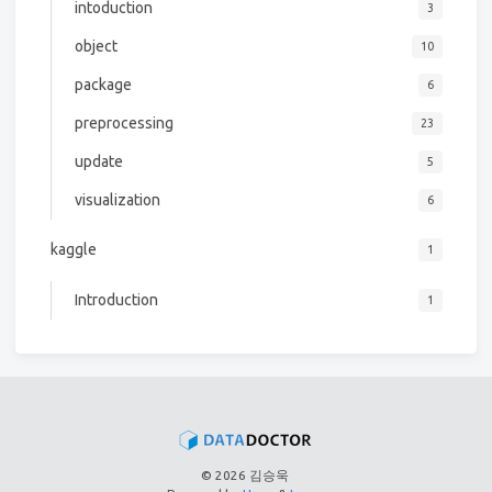
intoduction
3
object
10
package
6
preprocessing
23
update
5
visualization
6
kaggle
1
Introduction
1
© 2026 김승욱