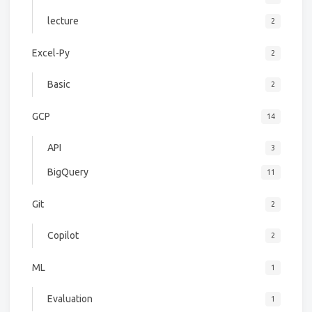
lecture
2
Excel-Py
2
Basic
2
GCP
14
API
3
BigQuery
11
Git
2
Copilot
2
ML
1
Evaluation
1