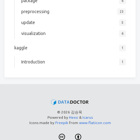
package
6
preprocessing
23
update
5
visualization
6
kaggle
1
Introduction
1
© 2026 김승욱
Powered by
Hexo
&
Icarus
Icons made by
Freepik
from
www.flaticon.com