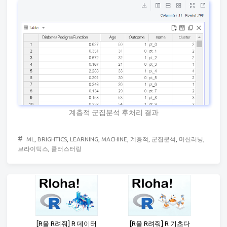
계층적 군집분석 후처리 결과
#
ML
,
BRIGHTICS
,
LEARNING
,
MACHINE
,
계층적
,
군집분석
,
머신러닝
,
브라이틱스
,
클러스터링
[R을 R려줘] R 데이터
[R을 R려줘] R 기초다