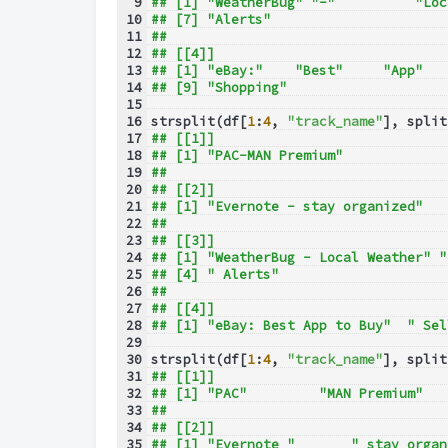
9
## [1] "WeatherBug" "-"          "Loc
10
## [7] "Alerts"    
11
## 
12
## [[4]]
13
## [1] "eBay:"    "Best"     "App"   
14
## [9] "Shopping"
15
16
strsplit(df[
1
:
4
, 
"track_name"
], split
17
## [[1]]
18
## [1] "PAC-MAN Premium"
19
## 
20
## [[2]]
21
## [1] "Evernote - stay organized"
22
## 
23
## [[3]]
24
## [1] "WeatherBug - Local Weather" "
25
## [4] " Alerts"                   
26
## 
27
## [[4]]
28
## [1] "eBay: Best App to Buy"  " Sel
29
30
strsplit(df[
1
:
4
, 
"track_name"
], split
31
## [[1]]
32
## [1] "PAC"         "MAN Premium"
33
## 
34
## [[2]]
35
## [1] "Evernote "       " stay organ