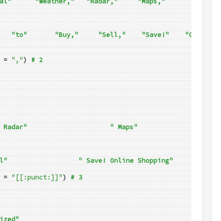
al"      "Weather,"   "Radar,"     "Maps,"     
   "to"       "Buy,"     "Sell,"    "Save!"    "Online" 
 = 
","
) 
# 2
 Radar"                     " Maps"                     
l"                  " Save! Online Shopping"
 = 
"[[:punct:]]"
) 
# 3
ized"