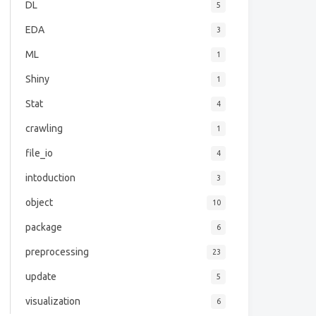
DL
5
EDA
3
ML
1
Shiny
1
Stat
4
  
crawling
1
file_io
4
intoduction
3
object
10
package
6
preprocessing
23
update
5
visualization
6