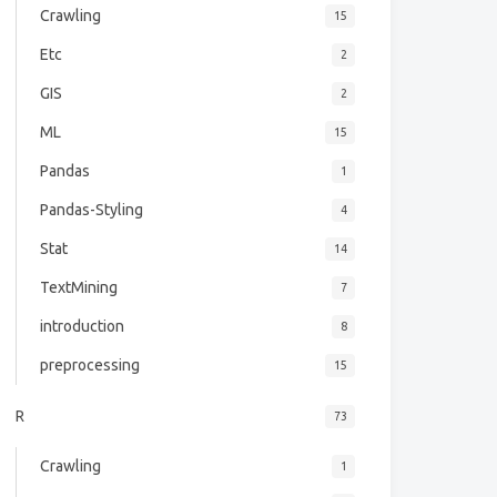
Crawling
15
Etc
2
GIS
2
ML
15
Pandas
1
Pandas-Styling
4
Stat
14
TextMining
7
introduction
8
preprocessing
15
 
R
73
Crawling
1