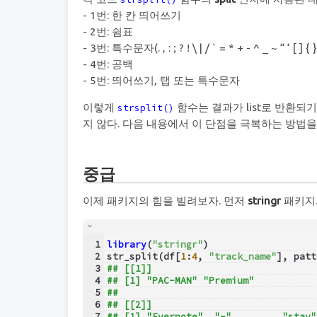
- 1번: 한 칸 띄어쓰기
- 2번: 쉼표
- 3번: 특수문자(. , : ; ? ! \ | / ` = * + - ^ _ ~ “ ‘ [ ] { 
- 4번: 공백
- 5번: 띄어쓰기, 탭 또는 특수문자
이렇게
함수는 결과가 list로 반환되
strsplit()
지 않다. 다음 내용에서 이 단점을 극복하는 방법을
중급
이제 패키지의 힘을 빌려보자. 먼저
stringr
패키지
1
library
(
"stringr"
)
2
str_split(df[
1
:
4
, 
"track_name"
], patt
3
## [[1]]
4
## [1] "PAC-MAN" "Premium"
5
## 
6
## [[2]]
7
## [1] "Evernote"  "-"         "stay"