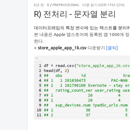
6년 전
R
/
PREPROCESSING
12분 읽기 (대략 1765 단어)
R) 전처리 - 문자열 분리
데이터프레임의 특정 변수에 있는 텍스트를 분리하
본 내용은 Apple 앱스토어에 등록된 앱 1000개 정보가
한다.
※
store_apple_app_1k.csv
다운받기
[클릭]
1
df = read.csv(
"store_apple_app_1k.csv
2
head(df, 
2
)
3
##   obs        id                tra
4
## 1   1 281656475           PAC-MAN 
5
## 2   2 281796108 Evernote - stay or
6
##   rating_count_ver user_rating use
7
## 1               26           4    
8
## 2               26           4    
9
##   sup_devices.num ipadSc_urls.num 
10
## 1              38               5 
11
## 2              37               5 