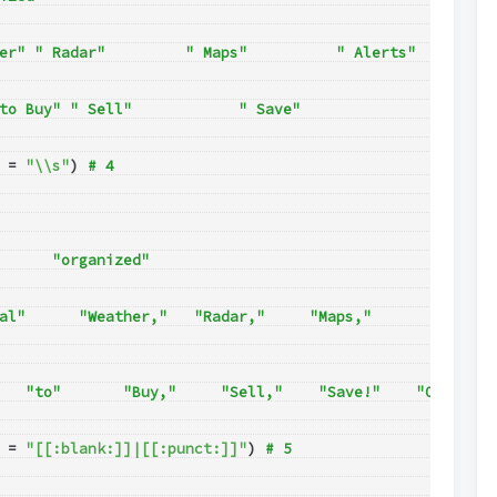
er" " Radar"         " Maps"          " Alerts"       
to Buy" " Sell"            " Save"           
 = 
"\\s"
) 
# 4
      "organized"
al"      "Weather,"   "Radar,"     "Maps,"     
   "to"       "Buy,"     "Sell,"    "Save!"    "Online" 
 = 
"[[:blank:]]|[[:punct:]]"
) 
# 5