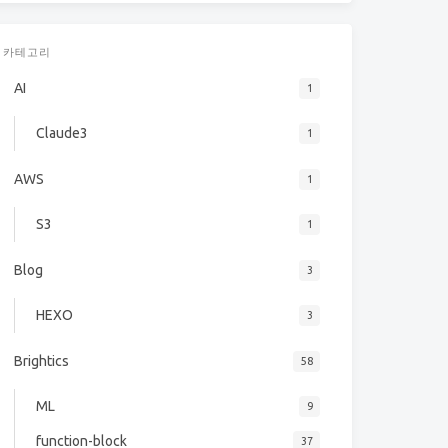
카테고리
AI
1
Claude3
1
AWS
1
S3
1
Blog
3
HEXO
3
Brightics
58
ML
9
function-block
37