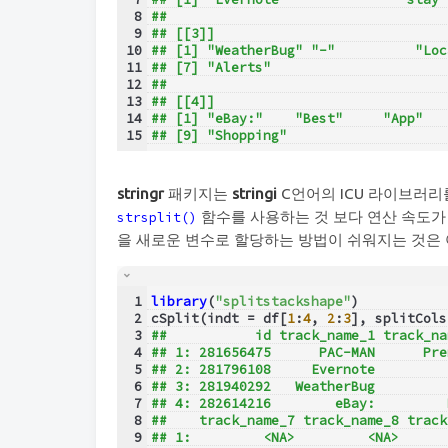
8
## 
9
## [[3]]
10
## [1] "WeatherBug" "-"          "Loc
11
## [7] "Alerts"    
12
## 
13
## [[4]]
14
## [1] "eBay:"    "Best"     "App"   
15
## [9] "Shopping"
stringr
패키지는
stringi
C언어의 ICU 라이브러리
함수를 사용하는 것 보다 연산 속도가
strsplit()
을 새로운 변수로 할당하는 방법이 쉬워지는 것은
1
library
(
"splitstackshape"
)
2
cSplit(indt = df[
1
:
4
, 
2
:
3
], splitCols
3
##           id track_name_1 track_na
4
## 1: 281656475      PAC-MAN      Pre
5
## 2: 281796108     Evernote         
6
## 3: 281940292   WeatherBug         
7
## 4: 282614216        eBay:         
8
##    track_name_7 track_name_8 track
9
## 1:         <NA>         <NA>      