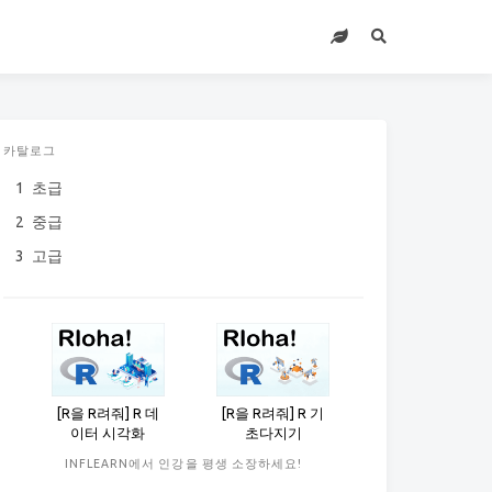
카탈로그
1
초급
2
중급
3
고급
[R을 R려줘] R 데
[R을 R려줘] R 기
이터 시각화
초다지기
INFLEARN에서 인강을 평생 소장하세요!