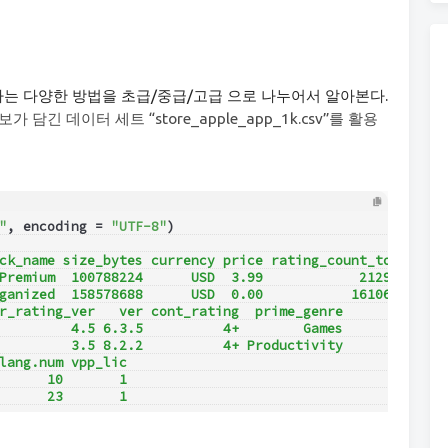
는 다양한 방법을 초급/중급/고급 으로 나누어서 알아본다.
 담긴 데이터 세트 “store_apple_app_1k.csv”를 활용
"
, encoding = 
"UTF-8"
)
ck_name size_bytes currency price rating_count_tot
Premium  100788224      USD  3.99            21292
ganized  158578688      USD  0.00           161065
r_rating_ver   ver cont_rating  prime_genre
         4.5 6.3.5          4+        Games
         3.5 8.2.2          4+ Productivity
lang.num vpp_lic
      10       1
      23       1