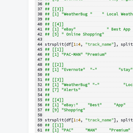
36
## 
37
## [[3]]
38
## [1] "WeatherBug "    " Local Weath
39
## 
40
## [[4]]
41
## [1] "eBay"             " Best App 
42
## [5] " Online Shopping"
43
44
strsplit(df[
1
:
4
, 
"track_name"
], split
45
## [[1]]
46
## [1] "PAC-MAN" "Premium"
47
## 
48
## [[2]]
49
## [1] "Evernote"  "-"         "stay"
50
## 
51
## [[3]]
52
## [1] "WeatherBug" "-"          "Loc
53
## [7] "Alerts"    
54
## 
55
## [[4]]
56
## [1] "eBay:"    "Best"     "App"   
57
## [9] "Shopping"
58
59
strsplit(df[
1
:
4
, 
"track_name"
], split
60
## [[1]]
61
## [1] "PAC"     "MAN"     "Premium"