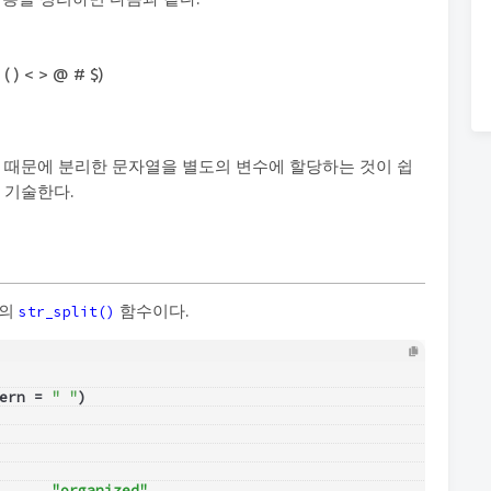
} ( ) < > @ # $)
기 때문에 분리한 문자열을 별도의 변수에 할당하는 것이 쉽
 기술한다.
의
함수이다.
str_split()
ern = 
" "
)
      "organized"