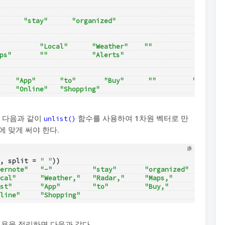
      "stay"      "organized"
          "Local"      "Weather"    ""          
ps"       ""           "Alerts"    
    "App"      "to"       "Buy"      ""         "Sell"  
    "Online"   "Shopping"
에 다음과 같이
함수를 사용하여 1차원 벡터로 만
unlist()
 맞게 써야 한다.
, split = 
" "
))
ernote"   "-"          "stay"       "organized" 
cal"      "Weather,"   "Radar,"     "Maps,"     
st"       "App"        "to"         "Buy,"      
line"     "Shopping"
용을 정리하면 다음과 같다.