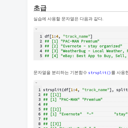
초급
실습에 사용할 문자열은 다음과 같다.
1
df[
1
:
4
, 
"track_name"
]
2
## [1] "PAC-MAN Premium"            
3
## [2] "Evernote - stay organized"  
4
## [3] "WeatherBug - Local Weather, 
5
## [4] "eBay: Best App to Buy, Sell,
문자열을 분리하는 기본함수
를 사용한
strsplit()
1
strsplit(df[
1
:
4
, 
"track_name"
], split
2
## [[1]]
3
## [1] "PAC-MAN" "Premium"
4
## 
5
## [[2]]
6
## [1] "Evernote"  "-"         "stay"
7
## 
8
## [[3]]