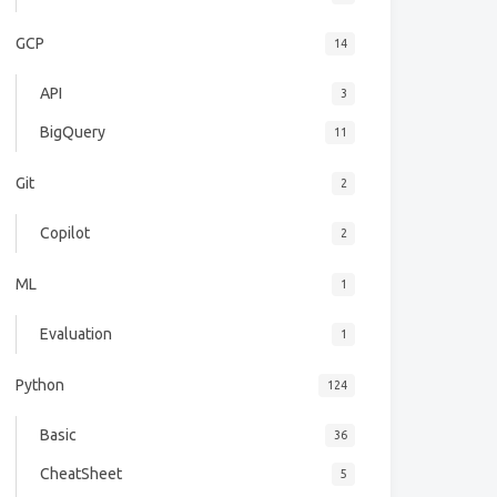
GCP
14
 
API
3
BigQuery
11
Git
2
Copilot
2
ML
1
Evaluation
1
Python
124
Basic
36
CheatSheet
5