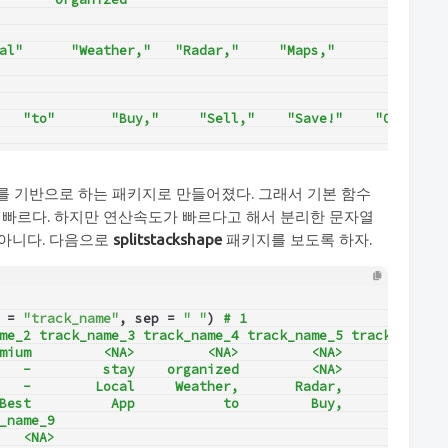
al"      "Weather,"   "Radar,"     "Maps,"     
   "to"       "Buy,"     "Sell,"    "Save!"    "Online" 
를 기반으로 하는 패키지로 만들어졌다. 그래서 기본 함수
 빠르다. 하지만 연산속도가 빠르다고 해서 분리한 문자열
 아니다. 다음으로
splitstackshape
패키지를 보도록 하자.
 = 
"track_name"
, sep = 
" "
) 
# 1
me_2 track_name_3 track_name_4 track_name_5 track_name_6
mium         <NA>         <NA>         <NA>         <NA>
   -         stay    organized         <NA>         <NA>
   -        Local     Weather,       Radar,        Maps,
Best          App           to         Buy,        Sell,
_name_9
   <NA>