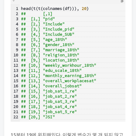
1
head(t(t(colnames(df))), 
20
)
2
##       [,1]                  
3
##  [1,] "pid"                 
4
##  [2,] "Include"             
5
##  [3,] "Include_pid"         
6
##  [4,] "Include_SUB"         
7
##  [5,] "age_18th"            
8
##  [6,] "gender_18th"         
9
##  [7,] "marriage_18th"       
10
##  [8,] "religion_18th"       
11
##  [9,] "location_18th"       
12
## [10,] "weekly_workhour_18th"
13
## [11,] "edu_scale_18th"      
14
## [12,] "monthly_earning_18th"
15
## [13,] "overall_workplacesat"
16
## [14,] "overall_jobsat"      
17
## [15,] "job_sat_1_re"        
18
## [16,] "job_sat_2_re"        
19
## [17,] "job_sat_3_re"        
20
## [18,] "job_sat_4_re"        
21
## [19,] "job_sat_5_re"        
22
## [20,] "JSI"
15부터 19에 위치해있다. 이렇게 변수가 몇 개 되지 않고