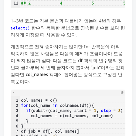
11
## 2            4            5            5    
1~3번 코드는 기본 문법과 다를바가 없는데 4번의 경우
함수의 독특한 문법으로 연속된 변수를 보다 편
select()
리하게 지정할 때 사용할 수 있다.
개인적으로 전혀 좋아하지는 않지만 for 반복문이 아직
익숙하지 않은 사람들은 다음의 예제가 조금이나마 도움
이 되지 않을까 싶다. 다음 코드는
df
객체의 변수명의 첫
번째 글자부터 세 번째 글자까지 뽑아서 “job”이라는 값과
같다면
col_names
객체에 집어넣는 방식으로 구성된 반
복문이다.
1
col_names = c()
2
for
(col_name 
in
 colnames(df)){
3
if
(substr(col_name, start = 
1
, 
stop
 = 
3
) == 
"
4
    col_names = c(col_names, col_name)
5
  }
6
}
7
df_job = df[, col_names]