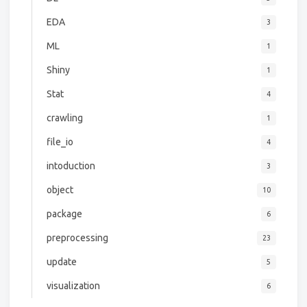
EDA
3
ML
1
Shiny
1
Stat
4
crawling
1
file_io
4
intoduction
3
object
10
package
6
preprocessing
23
update
5
visualization
6