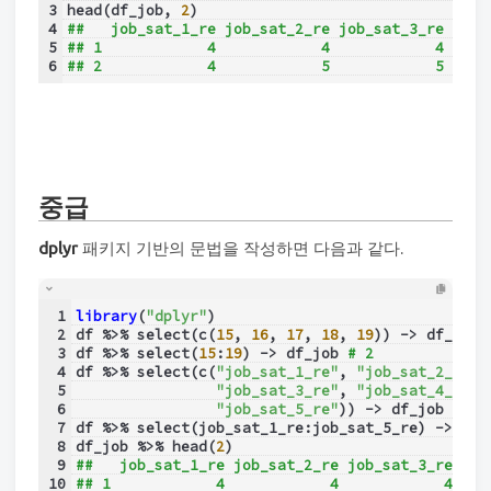
3
head(df_job, 
2
)
4
##   job_sat_1_re job_sat_2_re job_sat_3_re job_
5
## 1            4            4            4     
6
## 2            4            5            5     
중급
dplyr
패키지 기반의 문법을 작성하면 다음과 같다.
1
library
(
"dplyr"
)
2
df %>% select(c(
15
, 
16
, 
17
, 
18
, 
19
)) -> df_job 
3
df %>% select(
15
:
19
) -> df_job 
# 2
4
df %>% select(c(
"job_sat_1_re"
, 
"job_sat_2_re"
,
5
"job_sat_3_re"
, 
"job_sat_4_re"
,
6
"job_sat_5_re"
)) -> df_job 
# 3
7
df %>% select(job_sat_1_re:job_sat_5_re) -> df_
8
df_job %>% head(
2
)
9
##   job_sat_1_re job_sat_2_re job_sat_3_re job
10
## 1            4            4            4    