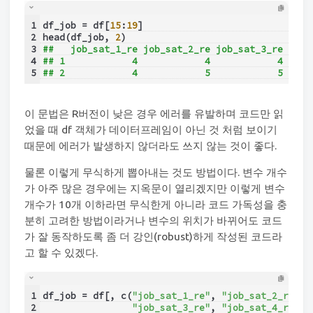
1
df_job = df[
15
:
19
]
2
head(df_job, 
2
)
3
##   job_sat_1_re job_sat_2_re job_sat_3_re job_
4
## 1            4            4            4     
5
## 2            4            5            5     
이 문법은 R버전이 낮은 경우 에러를 유발하며 코드만 읽
었을 때 df 객체가 데이터프레임이 아닌 것 처럼 보이기
때문에 에러가 발생하지 않더라도 쓰지 않는 것이 좋다.
물론 이렇게 무식하게 뽑아내는 것도 방법이다. 변수 개수
가 아주 많은 경우에는 지옥문이 열리겠지만 이렇게 변수
개수가 10개 이하라면 무식한게 아니라 코드 가독성을 충
분히 고려한 방법이라거나 변수의 위치가 바뀌어도 코드
가 잘 동작하도록 좀 더 강인(robust)하게 작성된 코드라
고 할 수 있겠다.
1
df_job = df[, c(
"job_sat_1_re"
, 
"job_sat_2_re"
,
2
"job_sat_3_re"
, 
"job_sat_4_re"
, 