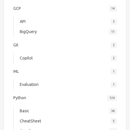
GCP
14
API
3
BigQuery
11
Git
2
Copilot
2
ML
1
Evaluation
1
Python
124
Basic
36
CheatSheet
5