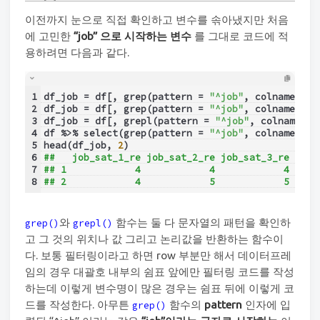
이전까지 눈으로 직접 확인하고 변수를 솎아냈지만 처음
에 고민한
“job” 으로 시작하는 변수
를 그대로 코드에 적
용하려면 다음과 같다.
1
df_job = df[, grep(pattern = 
"^job"
, colnames(df
2
df_job = df[, grep(pattern = 
"^job"
, colnames(df
3
df_job = df[, grepl(pattern = 
"^job"
, colnames(d
4
df %>% select(grep(pattern = 
"^job"
, colnames(df
5
head(df_job, 
2
)
6
##   job_sat_1_re job_sat_2_re job_sat_3_re job_
7
## 1            4            4            4     
8
## 2            4            5            5     
와
함수는 둘 다 문자열의 패턴을 확인하
grep()
grepl()
고 그 것의 위치나 값 그리고 논리값을 반환하는 함수이
다. 보통 필터링이라고 하면 row 부분만 해서 데이터프레
임의 경우 대괄호 내부의 쉼표 앞에만 필터링 코드를 작성
하는데 이렇게 변수명이 많은 경우는 쉼표 뒤에 이렇게 코
드를 작성한다. 아무튼
함수의
pattern
인자에 입
grep()