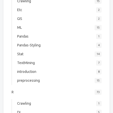
Crawling
15
Etc
2
GIS
2
ML
15
Pandas
1
Pandas-Styling
4
Stat
14
TextMining
7
introduction
8
preprocessing
15
R
73
Crawling
1
DL
5