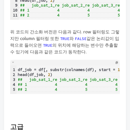
8
head(df_job, 
2
)
9
##   job_sat_1_re job_sat_2_re job_sat_3_re job
10
## 1            4            4            4    
11
## 2            4            5            5    
위 코드의 간소화 버전은 다음과 같다. row 필터링도 그렇
지만 column 필터링 또한
와
같은 논리값이 입
TRUE
FALSE
력으로 들어오면
의 위치에 해당하는 변수만 추출할
TRUE
수 있기에 다음과 같은 코드가 동작한다.
1
df_job = df[, substr(colnames(df), start = 
1
, 
st
2
head(df_job, 
2
)
3
##   job_sat_1_re job_sat_2_re job_sat_3_re job_
4
## 1            4            4            4     
5
## 2            4            5            5     
고급