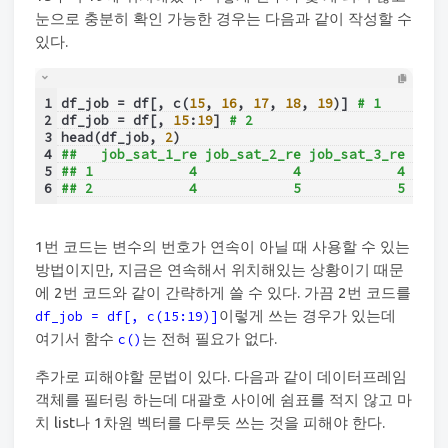
눈으로 충분히 확인 가능한 경우는 다음과 같이 작성할 수
있다.
1
df_job = df[, c(
15
, 
16
, 
17
, 
18
, 
19
)] 
# 1
2
df_job = df[, 
15
:
19
] 
# 2
3
head(df_job, 
2
)
4
##   job_sat_1_re job_sat_2_re job_sat_3_re job_
5
## 1            4            4            4     
6
## 2            4            5            5     
1번 코드는 변수의 번호가 연속이 아닐 때 사용할 수 있는
방법이지만, 지금은 연속해서 위치해있는 상황이기 때문
에 2번 코드와 같이 간략하게 쓸 수 있다. 가끔 2번 코드를
이렇게 쓰는 경우가 있는데
df_job = df[, c(15:19)]
여기서 함수
는 전혀 필요가 없다.
c()
추가로 피해야할 문법이 있다. 다음과 같이 데이터프레임
객체를 필터링 하는데 대괄호 사이에 쉼표를 적지 않고 마
치 list나 1차원 벡터를 다루듯 쓰는 것을 피해야 한다.