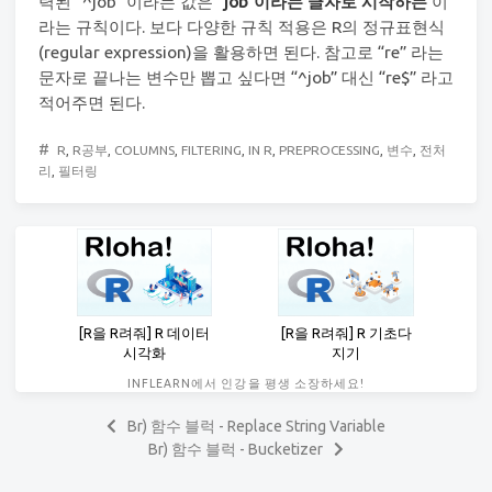
력된 “^job” 이라는 값은
“job”이라는 글자로 시작하는
이
라는 규칙이다. 보다 다양한 규칙 적용은 R의 정규표현식
(regular expression)을 활용하면 된다. 참고로 “re” 라는
문자로 끝나는 변수만 뽑고 싶다면 “^job” 대신 “re$” 라고
적어주면 된다.
#
R
,
R공부
,
COLUMNS
,
FILTERING
,
IN R
,
PREPROCESSING
,
변수
,
전처
리
,
필터링
[R을 R려줘] R 데이터
[R을 R려줘] R 기초다
시각화
지기
INFLEARN에서 인강을 평생 소장하세요!
Br) 함수 블럭 - Replace String Variable
Br) 함수 블럭 - Bucketizer