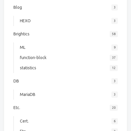
Blog
3
HEXO
3
Brightics
58
ML
9
function-block
37
statistics
12
DB
3
MariaDB
3
Etc.
20
Cert.
6