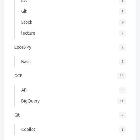
Etc.
2
Git
1
Stock
9
lecture
2
Excel-Py
2
Basic
2
GCP
14
API
3
BigQuery
11
Git
2
Copilot
2