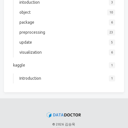
intoduction
3
object
10
package
6
preprocessing
23
update
5
visualization
6
kaggle
1
Introduction
1
© 2026 김승욱