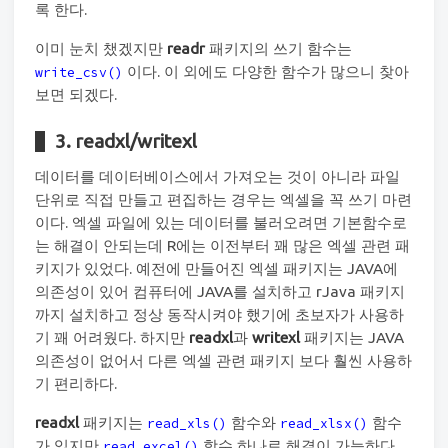
록 한다.
이미 눈치 챘겠지만
readr
패키지의 쓰기 함수는
이다. 이 외에도 다양한 함수가 많으니 찾아
write_csv()
보면 되겠다.
3. readxl/writexl
데이터를 데이터베이스에서 가져오는 것이 아니라 파일
단위로 직접 만들고 편집하는 경우는 엑셀을 꼭 쓰기 마련
이다. 엑셀 파일에 있는 데이터를 불러오려면 기본함수로
는 해결이 안되는데 R에는 이전부터 꽤 많은 엑셀 관련 패
키지가 있었다. 예전에 만들어진 엑셀 패키지는 JAVA에
의존성이 있어 컴퓨터에 JAVA를 설치하고 rJava 패키지
까지 설치하고 정상 동작시켜야 했기에 초보자가 사용하
기 꽤 어려웠다. 하지만
readxl
과
writexl
패키지는 JAVA
의존성이 없어서 다른 엑셀 관련 패키지 보다 훨씬 사용하
기 편리하다.
readxl
패키지는
함수와
함수
read_xls()
read_xlsx()
가 있지만
함수 하나로 해결이 가능하다.
read_excel()