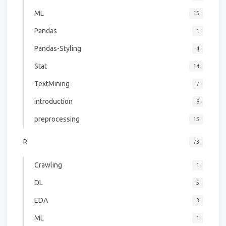
ML
15
Pandas
1
Pandas-Styling
4
Stat
14
TextMining
7
introduction
8
preprocessing
15
R
73
Crawling
1
DL
5
EDA
3
ML
1