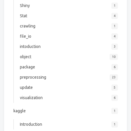
Shiny
1
Stat
4
crawling
1
file_io
4
intoduction
3
object
10
package
6
preprocessing
23
update
5
visualization
6
kaggle
1
Introduction
1